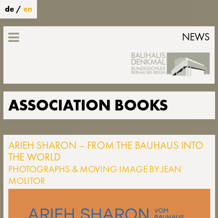
de
/
en
NEWS
ASSOCIATION BOOKS
ARIEH SHARON – FROM THE BAUHAUS INTO
THE WORLD
PHOTOGRAPHS & MOVING IMAGE BY JEAN
MOLITOR