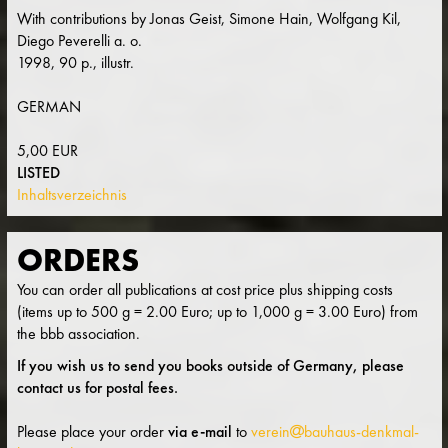
With contributions by Jonas Geist, Simone Hain, Wolfgang Kil,
Diego Peverelli a. o.
1998, 90 p., illustr.
GERMAN
5,00 EUR
LISTED
Inhaltsverzeichnis
ORDERS
You can order all publications at cost price plus shipping costs
(items up to 500 g = 2.00 Euro; up to 1,000 g = 3.00 Euro) from
the bbb association.
If you wish us to send you books outside of Germany, please
contact us for postal fees.
Please place your order
via e-mail
to
verein
bauhaus-denkmal-