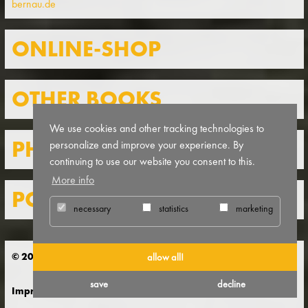
bernau.de
ONLINE-SHOP
OTHER BOOKS
We use cookies and other tracking technologies to
PHOTO CARDS
personalize and improve your experience. By
continuing to use our website you consent to this.
More info
POSTERS
necessary
statistics
marketing
© 2026 Bauhaus Denkmal Bundesschule Bernau
allow all!
save
decline
Imprint
Privacy statement
Contact
Sitemap