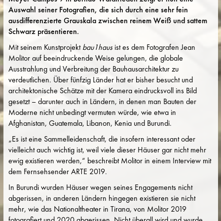
Auswahl seiner Fotografien, die sich durch eine sehr fein
ausdifferenzierte Grauskala zwischen reinem Weiß und sattem
Schwarz präsentieren.
Mit seinem Kunstprojekt
bau1haus
ist es dem Fotografen Jean
Molitor auf beeindruckende Weise gelungen, die globale
Ausstrahlung und Verbreitung der Bauhausarchitektur zu
verdeutlichen. Über fünfzig Länder hat er bisher besucht und
architektonische Schätze mit der Kamera eindrucksvoll ins Bild
gesetzt – darunter auch in Ländern, in denen man Bauten der
Moderne nicht unbedingt vermuten würde, wie etwa in
Afghanistan, Guatemala, Libanon, Kenia und Burundi.
„Es ist eine Sammelleidenschaft, die insofern interessant oder
vielleicht auch wichtig ist, weil viele dieser Häuser gar nicht mehr
ewig existieren werden,“ beschreibt Molitor in einem Interview mit
dem Fernsehsender ARTE 2019.
In Burundi wurden Häuser wegen seines Engagements nicht
abgerissen, in anderen Ländern hingegen existieren sie nicht
mehr, wie das Nationaltheater in Tirana, von Molitor 2019
fotografiert und 2020 abgerissen. Nicht überall wird und wurde