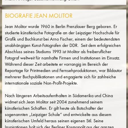
BIOGRAFIE JEAN MOLITOR
Jean Molitor wurde 1960 in Berlin Prenzlauer Berg geboren. Er
studierte künstlerische Fotografie an der Leipziger Hochschule für
Grafik und Buchkunst bei Arno Fischer, einem der bedeutendsten
unabhängigen Kunst-Fotografen der DDR. Seit dem erfolgreichen
Abschluss seines Studiums 1993 ist Molitor als freiberuflicher
Fotograf weltweit für namhafte Firmen und Institutionen im Einsatz.
Während dieser Zeit arbeitete er vorrangig im Bereich der
Reportage für Printmedien und Fernsehproduktionen, war Bildautor
mehrerer Buchpublikationen und engagierte sich für zahlreiche
internationale soziale Non-Profit-Projekte.
Nach längeren Arbeitsaufenthalten in Südamerika und China
widmet sich Jean Molitor seit 2004 zunehmend seinem
künstlerischen Schaffen. Er gilt heute als Botschafter der
sogenannten „Leipziger Schule“ und entwickelte aus diesem
künstlerischen Umfeld heraus seinen eigenen Stil. Seine
Inspirationen holt sich der Berliner Kosmopolit aus der ganzen