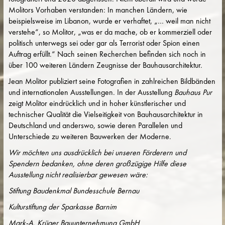
Molitors Vorhaben verstanden: In manchen Ländern, wie
beispielsweise im Libanon, wurde er verhaftet, „… weil man nicht
verstehe“, so Molitor, „was er da mache, ob er kommerziell oder
politisch unterwegs sei oder gar als Terrorist oder Spion einen
Auftrag erfüllt.“ Nach seinen Recherchen befinden sich noch in
über 100 weiteren Ländern Zeugnisse der Bauhausarchitektur.
Jean Molitor publiziert seine Fotografien in zahlreichen Bildbänden
und internationalen Ausstellungen. In der Ausstellung
Bauhaus Pur
zeigt Molitor eindrücklich und in hoher künstlerischer und
technischer Qualität die Vielseitigkeit von Bauhausarchitektur in
Deutschland und anderswo, sowie deren Parallelen und
Unterschiede zu weiteren Bauwerken der Moderne.
Wir möchten uns ausdrücklich bei unseren Förderern und
Spendern bedanken, ohne deren großzügige Hilfe diese
Ausstellung nicht realisierbar gewesen wäre:
Stiftung Baudenkmal Bundesschule Bernau
Kulturstiftung der Sparkasse Barnim
Mark-A. Krüger Bauunternehmung GmbH