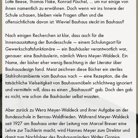
Lotte Beese, Thomas Flake, Konrad Püschel, ... um nur einige von
ihnen namentlich zu erwähnen. Doch wenn wir ins Innere der
Schule schauen, bleiben viele Fragen offen und die
offensichtlichste davon ist: Wieviel Bauhaus steckt im Bauhaus?
Nach einigen Recherchen ist klar, dass auch für die
Innenausstattung der Bundesschule — einem Schulungsort für
Gewerkschaftsfunktionäre — ein Bauhäusler verantwortlich war,
genauer: eine Bauhäuslerin, nämlich Wera Meyer-Waldeck. Ein
Name, der bisher eher wenig Beachtung in der Literatur über
Bauhausdesign fand. Meist zeichnen diese Bücher ein steriles
Stahlrohrambiente vom Bauhaus nach — eine Rezeption, die die
tatsächliche Vielseitigkeit von Bauhausmöbeln schlichtweg ignoriert
und vermitteln will, dass es einen „Bauhausstil“ gab. Doch den gab
es nicht, wie schon die Bauhäusler selbst wussten.
Aber zurück zu Wera Meyer-Waldeck und ihrer Aufgabe an der
Bundesschule in Bernau-Waldfrieden. Während Meyer-Waldeck
seit 1927 am Bauhaus unter der Leitung von Marcel Breuer eine
Lehre zur Tischlerin macht, wird Hannes Meyer zum Direktor und
damit zum Nachfolger des Bauhausgründers Walter Gropius