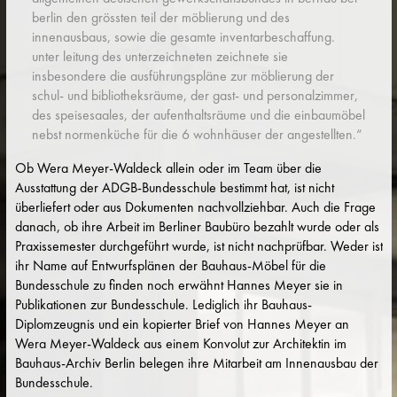
berlin den grössten teil der möblierung und des
innenausbaus, sowie die gesamte inventarbeschaffung.
unter leitung des unterzeichneten zeichnete sie
insbesondere die ausführungspläne zur möblierung der
schul- und bibliotheksräume, der gast- und personalzimmer,
des speisesaales, der aufenthaltsräume und die einbaumöbel
nebst normenküche für die 6 wohnhäuser der angestellten.“
Ob Wera Meyer-Waldeck allein oder im Team über die
Ausstattung der ADGB-Bundesschule bestimmt hat, ist nicht
überliefert oder aus Dokumenten nachvollziehbar. Auch die Frage
danach, ob ihre Arbeit im Berliner Baubüro bezahlt wurde oder als
Praxissemester durchgeführt wurde, ist nicht nachprüfbar. Weder ist
ihr Name auf Entwurfsplänen der Bauhaus-Möbel für die
Bundesschule zu finden noch erwähnt Hannes Meyer sie in
Publikationen zur Bundesschule. Lediglich ihr Bauhaus-
Diplomzeugnis und ein kopierter Brief von Hannes Meyer an
Wera Meyer-Waldeck aus einem Konvolut zur Architektin im
Bauhaus-Archiv Berlin belegen ihre Mitarbeit am Innenausbau der
Bundesschule.