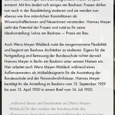
ernannt. Mit ihm ändert sich einiges am Bauhaus: Frauen dürfen
nun auch in der Bauabteilung studieren und sie werden nun
ebenso wie ihre männlichen Kommilitonen als
Wissenschaftlerinnen und Neuerinnen verstanden. Hannes Meyer
sieht das Potential der Frauen und nutzt es für seine
Idealvorstellung: Lehre am Bauhaus — Praxis am Bau.
Auch Wera Meyer-Waldeck nutzt die neugewonnene Flexibilität
und beginnt am Bauhaus Architektur zu studieren. Eigens für die
Fertigstellung und Betreuung der Bundesschule richtet derweil
Hannes Meyer in Berlin ein Baubüro unter seinem Namen ein.
Hier arbeitet auch Wera Meyer-Waldeck während eines
Außensemesters als Möbeldesignerin für die Ausstattung der
Bundesschule und der Personalwohnhäuser. Hannes Meyer
bestätigt ihr die Anstellung im Baubüro vom 15. September 1929
bis zum 15. April 1930 in einem Brief vom 14. Juli 1930:
„während dieser zeit bearbeitete sie [Wera Meyer-
Waldeck] für den neubau der bundesschule des
allgemeinen deutschen gewerkschaftsbundes in bernau bei